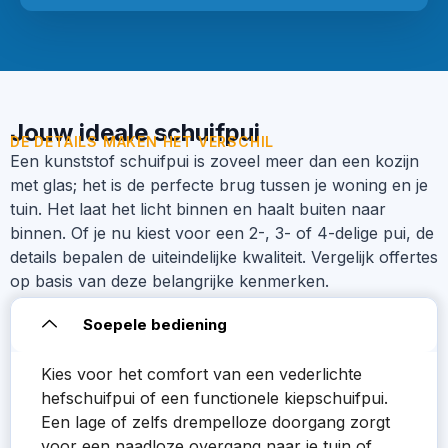
Jouw ideale schuifpui
DE DETAILS MAKEN HET VERSCHIL
Een kunststof schuifpui is zoveel meer dan een kozijn
met glas; het is de perfecte brug tussen je woning en je
tuin. Het laat het licht binnen en haalt buiten naar
binnen. Of je nu kiest voor een 2-, 3- of 4-delige pui, de
details bepalen de uiteindelijke kwaliteit. Vergelijk offertes
op basis van deze belangrijke kenmerken.
Soepele bediening
Kies voor het comfort van een vederlichte
hefschuifpui of een functionele kiepschuifpui.
Een lage of zelfs drempelloze doorgang zorgt
voor een naadloze overgang naar je tuin of