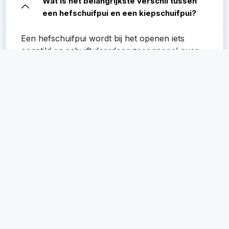
Wat is het belangrijkste verschil tussen
een hefschuifpui en een kiepschuifpui?
Een hefschuifpui wordt bij het openen iets
opgetild en schuift daardoor zeer soepel over
een rail. Dit systeem is ideaal voor grote, zware
glaspartijen en maakt een zeer lage of
drempelloze doorgang mogelijk. Een
kiepschuifpui (PSK) rust op wieltjes en heeft
een extra functie om op een kier te kunnen
voor ventilatie. De drempel is hierbij wel hoger.
Hoe veilig is een kunststof schuifpui
tegen inbraak?
Hoe lang gaat een kunststof schuifpui
mee?