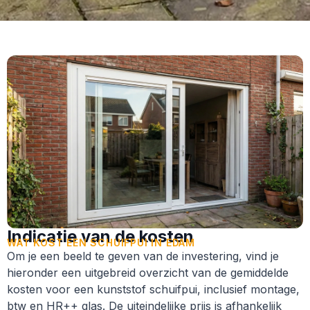
Indicatie van de kosten
WAT KOST EEN SCHUIFPUI IN EDAM
Om je een beeld te geven van de investering, vind je
hieronder een uitgebreid overzicht van de gemiddelde
kosten voor een kunststof schuifpui, inclusief montage,
btw en HR++ glas. De uiteindelijke prijs is afhankelijk