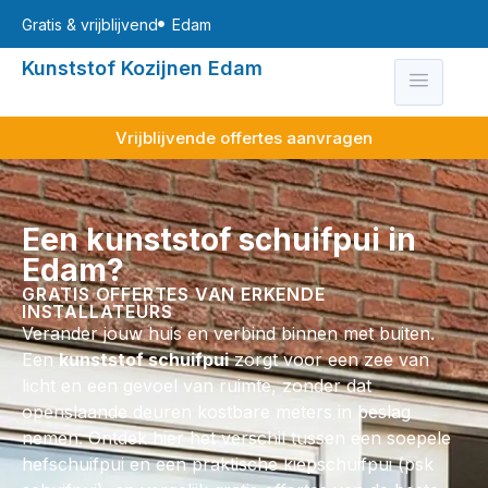
Gratis & vrijblijvend
Edam
Kunststof Kozijnen Edam
Vrijblijvende offertes aanvragen
Een kunststof schuifpui in
Edam?
GRATIS OFFERTES VAN ERKENDE
INSTALLATEURS
Verander jouw huis en verbind binnen met buiten.
Een
kunststof schuifpui
zorgt voor een zee van
licht en een gevoel van ruimte, zonder dat
openslaande deuren kostbare meters in beslag
nemen. Ontdek hier het verschil tussen een soepele
hefschuifpui en een praktische kiepschuifpui (psk