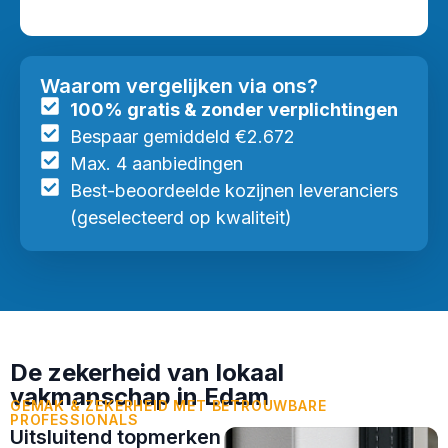
Waarom vergelijken via ons?
100% gratis & zonder verplichtingen
Bespaar gemiddeld €2.672
Max. 4 aanbiedingen
Best-beoordeelde kozijnen leveranciers
(geselecteerd op kwaliteit)
De zekerheid van lokaal
vakmanschap in Edam
GEMAK & ZEKERHEID MET BETROUWBARE
PROFESSIONALS
Uitsluitend topmerken