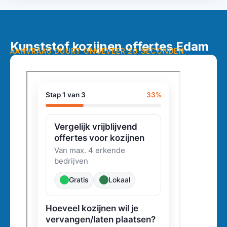
Kunststof kozijnen offertes Edam
AANVRAAG DUURT ONGEVEER 20 SECONDEN