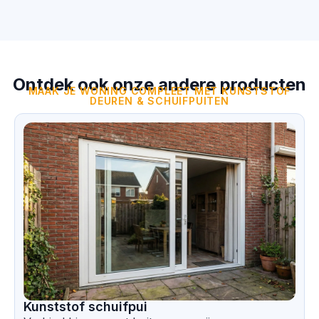
Ontdek ook onze andere producten
MAAK JE WONING COMPLEET MET KUNSTSTOF
DEUREN & SCHUIFPUITEN
Kunststof schuifpui